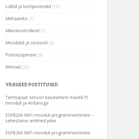
Lülitid ja komponendid
(15)
Mehaanika
(7)
Mikrokontrollerid
(1)
Moodulid ja sensorid
(3)
Prototüüpimine
(5)
Rihmad
(32)
VÄRSKED POSTITUSED
Termopaar sensori kasutamine max6675
mooduli ja Arduinoga
ESP8266 WiFi mooduli programmeerimine –
salvestame andmed pilve
ESP8266 WiFi mooduli programmeerimine