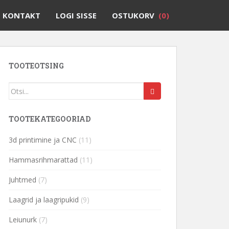
KONTAKT
LOGI SISSE
OSTUKORV
(0)
TOOTEOTSING
TOOTEKATEGOORIAD
3d printimine ja CNC
(11)
Hammasrihmarattad
(11)
Juhtmed
(7)
Laagrid ja laagripukid
(9)
Leiunurk
(7)