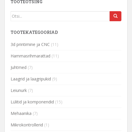
TOOTEOTSING
TOOTEKATEGOORIAD
3d printimine ja CNC
(11)
Hammasrihmarattad
(11)
Juhtmed
(7)
Laagrid ja laagripukid
(9)
Leiunurk
(7)
Lülitid ja komponendid
(15)
Mehaanika
(7)
Mikrokontrollerid
(1)