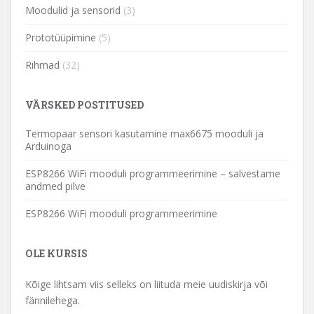
Moodulid ja sensorid
(3)
Prototüüpimine
(5)
Rihmad
(32)
VÄRSKED POSTITUSED
Termopaar sensori kasutamine max6675 mooduli ja
Arduinoga
ESP8266 WiFi mooduli programmeerimine – salvestame
andmed pilve
ESP8266 WiFi mooduli programmeerimine
OLE KURSIS
Kõige lihtsam viis selleks on liituda meie uudiskirja või
fännilehega.