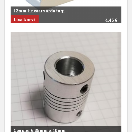
12mm lineaarvarda tugi
Lisa korvi
4.46
€
Coupler 6.35mm x 10mm