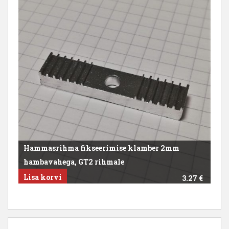
Hammasrihma fikseerimise klamber 2mm
hambavahega, GT2 rihmale
Lisa korvi
3.27
€