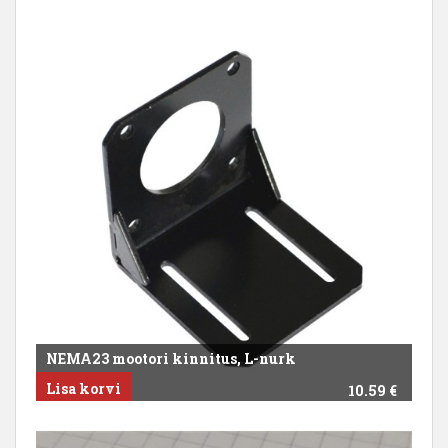
NEMA23 mootori kinnitus, L-nurk
Lisa korvi
10.59
€