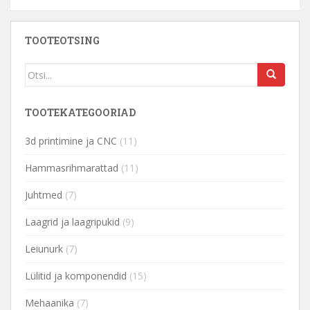
TOOTEOTSING
TOOTEKATEGOORIAD
3d printimine ja CNC
(11)
Hammasrihmarattad
(11)
Juhtmed
(7)
Laagrid ja laagripukid
(9)
Leiunurk
(7)
Lülitid ja komponendid
(15)
Mehaanika
(7)