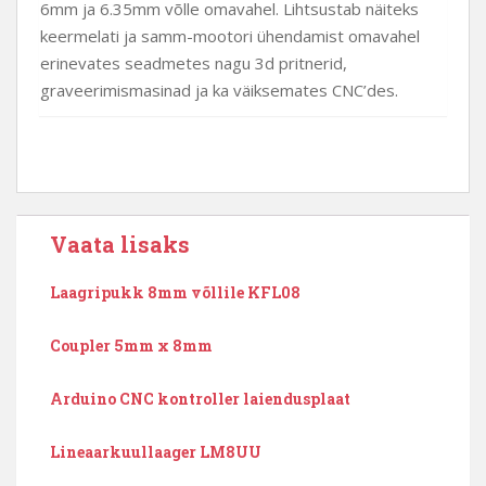
6mm ja 6.35mm võlle omavahel. Lihtsustab näiteks
keermelati ja samm-mootori ühendamist omavahel
erinevates seadmetes nagu 3d pritnerid,
graveerimismasinad ja ka väiksemates CNC’des.
Vaata lisaks
Laagripukk 8mm võllile KFL08
Coupler 5mm x 8mm
Arduino CNC kontroller laiendusplaat
Lineaarkuullaager LM8UU