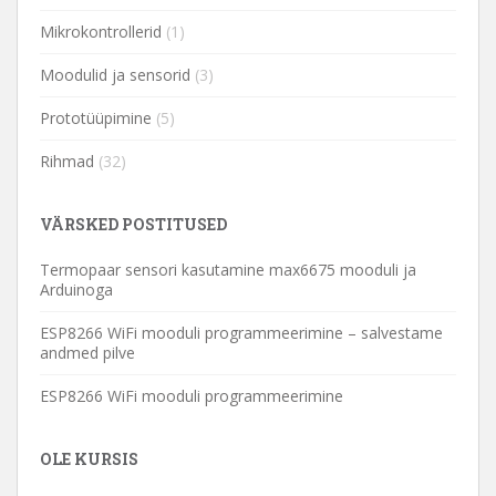
Mikrokontrollerid
(1)
Moodulid ja sensorid
(3)
Prototüüpimine
(5)
Rihmad
(32)
VÄRSKED POSTITUSED
Termopaar sensori kasutamine max6675 mooduli ja
Arduinoga
ESP8266 WiFi mooduli programmeerimine – salvestame
andmed pilve
ESP8266 WiFi mooduli programmeerimine
OLE KURSIS