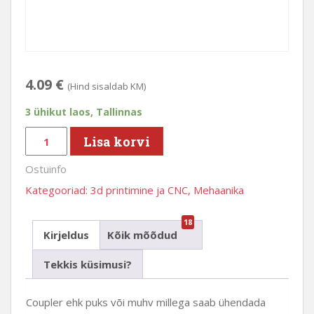
4.09
€
(Hind sisaldab KM)
3 ühikut laos, Tallinnas
Coupler
Lisa korvi
6mm
Ostuinfo
x
6.35mm
Kategooriad:
3d printimine ja CNC
,
Mehaanika
kogus
18
Kirjeldus
Kõik mõõdud
Tekkis küsimusi?
Coupler ehk puks või muhv millega saab ühendada