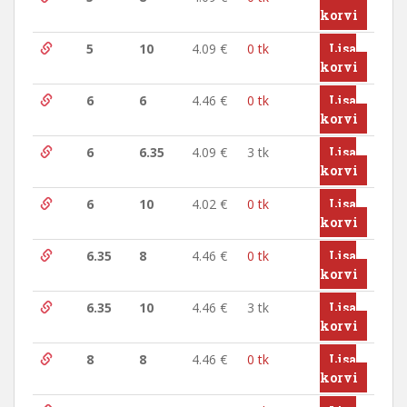
korvi
5
10
4.09
€
0 tk
Lisa
korvi
6
6
4.46
€
0 tk
Lisa
korvi
6
6.35
4.09
€
3 tk
Lisa
korvi
6
10
4.02
€
0 tk
Lisa
korvi
6.35
8
4.46
€
0 tk
Lisa
korvi
6.35
10
4.46
€
3 tk
Lisa
korvi
8
8
4.46
€
0 tk
Lisa
korvi