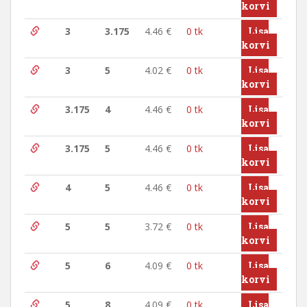
korvi
3
3.175
4.46
€
0 tk
Lisa
korvi
3
5
4.02
€
0 tk
Lisa
korvi
3.175
4
4.46
€
0 tk
Lisa
korvi
3.175
5
4.46
€
0 tk
Lisa
korvi
4
5
4.46
€
0 tk
Lisa
korvi
5
5
3.72
€
0 tk
Lisa
korvi
5
6
4.09
€
0 tk
Lisa
korvi
5
8
4.09
€
0 tk
Lisa