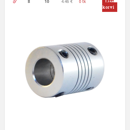
8
10
4.46
€
0 tk
Lisa
korvi