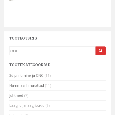
TOOTEOTSING
TOOTEKATEGOORIAD
3d printimine ja CNC
(11)
Hammasrihmarattad
(11)
Juhtmed
(7)
Laagrid ja laagripukid
(9)