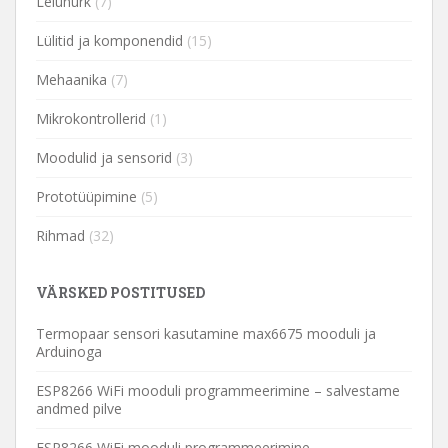
Leiunurk
(7)
Lülitid ja komponendid
(15)
Mehaanika
(7)
Mikrokontrollerid
(1)
Moodulid ja sensorid
(3)
Prototüüpimine
(5)
Rihmad
(32)
VÄRSKED POSTITUSED
Termopaar sensori kasutamine max6675 mooduli ja
Arduinoga
ESP8266 WiFi mooduli programmeerimine – salvestame
andmed pilve
ESP8266 WiFi mooduli programmeerimine