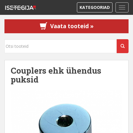
KATEGOORIAD
TOGG
Vaata tooteid »
Couplers ehk ühendus
puksid