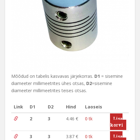
Mõõdud on tabelis kasvavas järjekorras.
D1
= sisemine
diameeter millimeetrites ühes otsas,
D2
=sisemine
diameeter millimeetrites teises otsas.
Link
D1
D2
Hind
Laoseis
2
3
4.46
€
0 tk
Lisa
korvi
3
3
3.87
€
0 tk
Lisa