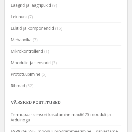
Laagrid ja laagripukid
(9)
Leiunurk
(7)
Lülitid ja komponendid
(15)
Mehaanika
(7)
Mikrokontrollerid
(1)
Moodulid ja sensorid
(3)
Prototüüpimine
(5)
Rihmad
(32)
VÄRSKED POSTITUSED
Termopaar sensori kasutamine max6675 mooduli ja
Arduinoga
ESP8266 WiFi mooduli programmeerimine – salvestame