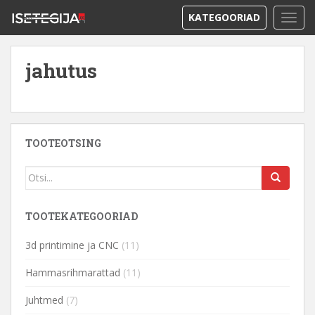
KATEGOORIAD
TOGG
jahutus
TOOTEOTSING
TOOTEKATEGOORIAD
3d printimine ja CNC
(11)
Hammasrihmarattad
(11)
Juhtmed
(7)