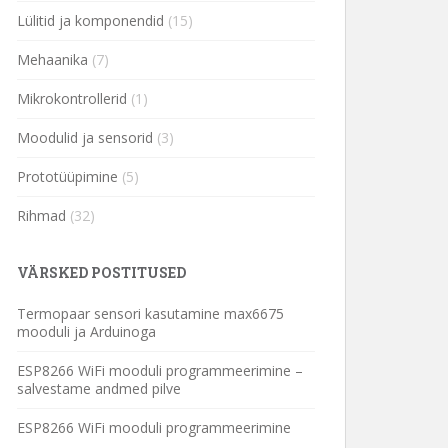
Lülitid ja komponendid
(15)
Mehaanika
(7)
Mikrokontrollerid
(1)
Moodulid ja sensorid
(3)
Prototüüpimine
(5)
Rihmad
(32)
VÄRSKED POSTITUSED
Termopaar sensori kasutamine max6675
mooduli ja Arduinoga
ESP8266 WiFi mooduli programmeerimine –
salvestame andmed pilve
ESP8266 WiFi mooduli programmeerimine