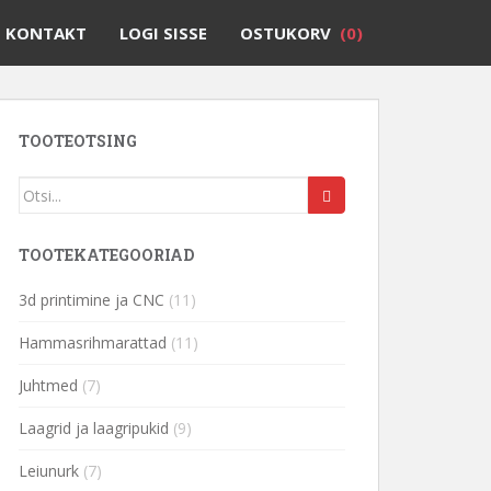
KONTAKT
LOGI SISSE
OSTUKORV
(0)
TOOTEOTSING
TOOTEKATEGOORIAD
3d printimine ja CNC
(11)
Hammasrihmarattad
(11)
Juhtmed
(7)
Laagrid ja laagripukid
(9)
Leiunurk
(7)