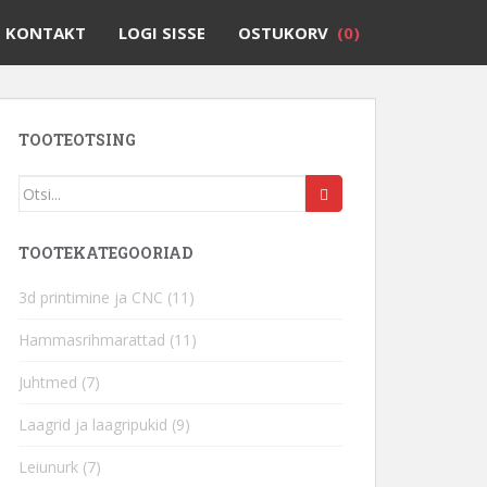
KONTAKT
LOGI SISSE
OSTUKORV
(0)
TOOTEOTSING
TOOTEKATEGOORIAD
3d printimine ja CNC
(11)
Hammasrihmarattad
(11)
Juhtmed
(7)
Laagrid ja laagripukid
(9)
Leiunurk
(7)