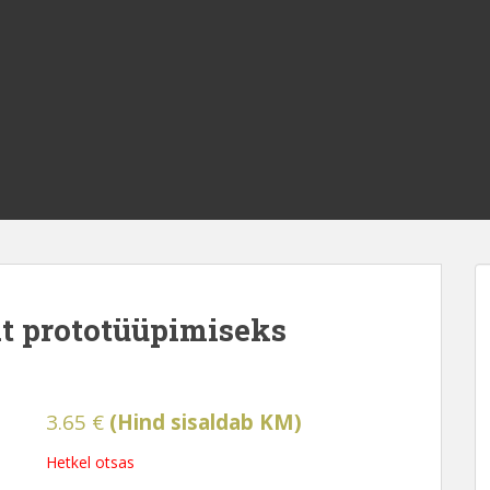
t prototüüpimiseks
3.65
€
(Hind sisaldab KM)
Hetkel otsas