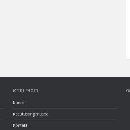
KIIRLINGID
O
Konto
Kasutustingimused
Kontakt