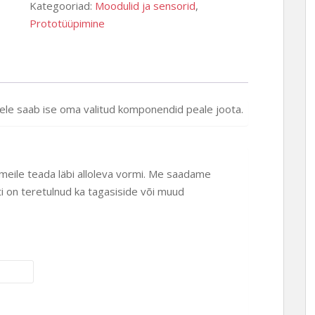
Kategooriad:
Moodulid ja sensorid
,
Prototüüpimine
lele saab ise oma valitud komponendid peale joota.
 meile teada läbi alloleva vormi. Me saadame
ti on teretulnud ka tagasiside või muud