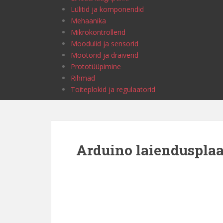
Lülitid ja komponendid
Mehaanika
Mikrokontrollerid
Moodulid ja sensorid
Mootorid ja draiverid
Prototüüpimine
Rihmad
Toiteplokid ja regulaatorid
Arduino laiendusplaa