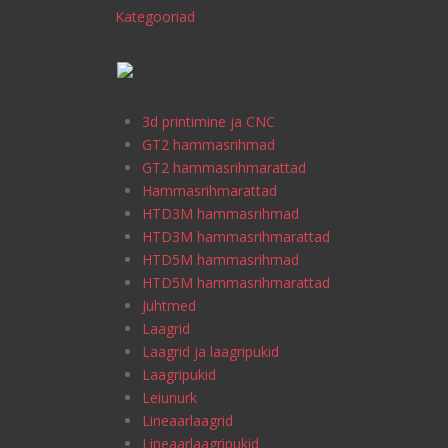
Kategooriad
3d printimine ja CNC
GT2 hammasrihmad
GT2 hammasrihmarattad
Hammasrihmarattad
HTD3M hammasrihmad
HTD3M hammasrihmarattad
HTD5M hammasrihmad
HTD5M hammasrihmarattad
Juhtmed
Laagrid
Laagrid ja laagripukid
Laagripukid
Leiunurk
Lineaarlaagrid
Lineaarlaagripukid