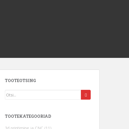
TOOTEOTSING
TOOTEKATEGOORIAD
3d printimine ja CNC
(11)