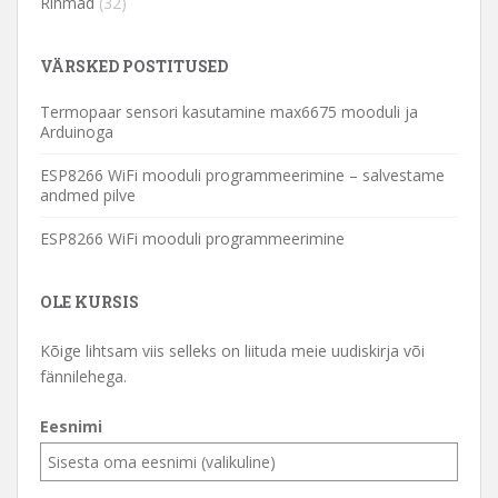
Rihmad
(32)
VÄRSKED POSTITUSED
Termopaar sensori kasutamine max6675 mooduli ja
Arduinoga
ESP8266 WiFi mooduli programmeerimine – salvestame
andmed pilve
ESP8266 WiFi mooduli programmeerimine
OLE KURSIS
Kõige lihtsam viis selleks on liituda meie uudiskirja või
fännilehega.
Eesnimi