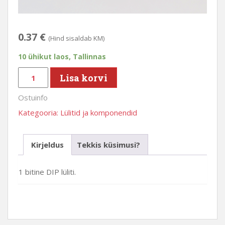
0.37
€
(Hind sisaldab KM)
10 ühikut laos, Tallinnas
DIP
Lisa korvi
lüliti
Ostuinfo
1bit
kogus
Kategooria:
Lülitid ja komponendid
Kirjeldus
Tekkis küsimusi?
1 bitine DIP lüliti.