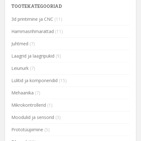
TOOTEKATEGOORIAD
3d printimine ja CNC
(11)
Hammasrihmarattad
(11)
Juhtmed
(7)
Laagrid ja laagripukid
(9)
Leiunurk
(7)
Lülitid ja komponendid
(15)
Mehaanika
(7)
Mikrokontrollerid
(1)
Moodulid ja sensorid
(3)
Prototüüpimine
(5)