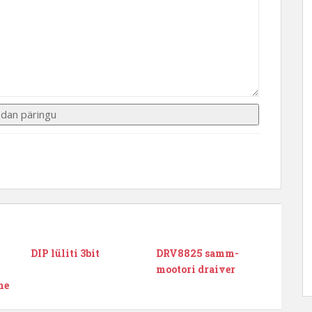
DIP lüliti 3bit
DRV8825 samm-
mootori draiver
ne