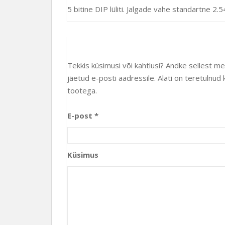
5 bitine DIP lüliti.
Jalgade vahe standartne 2
Tekkis küsimusi või kahtlusi? Andke sellest m
jäetud e-posti aadressile. Alati on teretuln
tootega.
E-post *
Küsimus