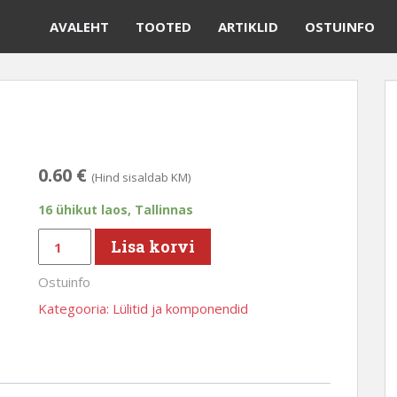
AVALEHT
TOOTED
ARTIKLID
OSTUINFO
0.60
€
(Hind sisaldab KM)
16 ühikut laos, Tallinnas
DIP
Lisa korvi
lüliti
Ostuinfo
5bit
kogus
Kategooria:
Lülitid ja komponendid