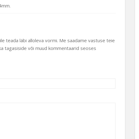
.54mm.
eile teada läbi alloleva vormi. Me saadame vastuse teie
ud ka tagasiside või muud kommentaarid seoses