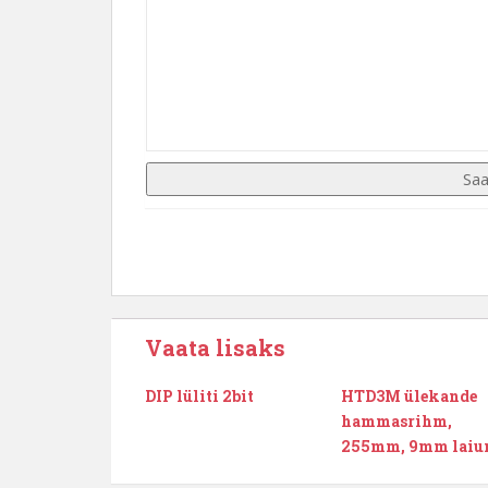
Vaata lisaks
DIP lüliti 2bit
HTD3M ülekande
hammasrihm,
255mm, 9mm laiu