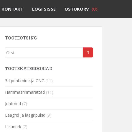
KONTAKT
LOGI SISSE
OSTUKORV
(0)
TOOTEOTSING
TOOTEKATEGOORIAD
3d printimine ja CNC
(11)
Hammasrihmarattad
(11)
Juhtmed
(7)
Laagrid ja laagripukid
(9)
Leiunurk
(7)