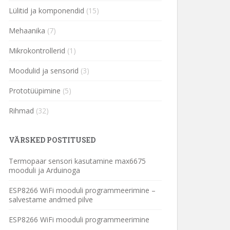
Lülitid ja komponendid
(15)
Mehaanika
(7)
Mikrokontrollerid
(1)
Moodulid ja sensorid
(3)
Prototüüpimine
(5)
Rihmad
(32)
VÄRSKED POSTITUSED
Termopaar sensori kasutamine max6675
mooduli ja Arduinoga
ESP8266 WiFi mooduli programmeerimine –
salvestame andmed pilve
ESP8266 WiFi mooduli programmeerimine