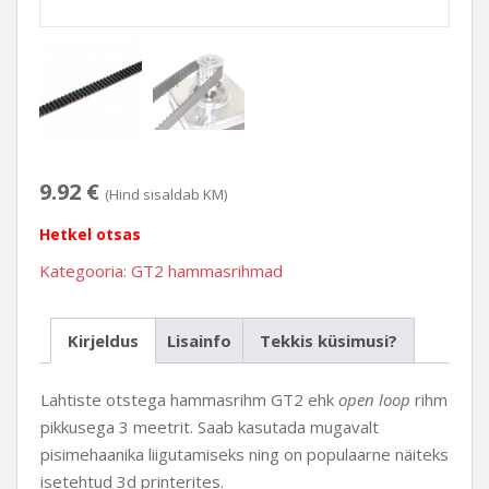
9.92
€
(Hind sisaldab KM)
Hetkel otsas
Kategooria:
GT2 hammasrihmad
Kirjeldus
Lisainfo
Tekkis küsimusi?
Lahtiste otstega hammasrihm GT2 ehk
open loop
rihm
pikkusega 3 meetrit. Saab kasutada mugavalt
pisimehaanika liigutamiseks ning on populaarne näiteks
isetehtud 3d printerites.