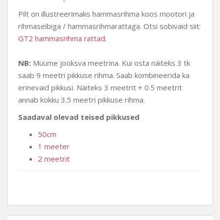
Pilt on illustreerimaks hammasrihma koos mootori ja
rihmaseibiga / hammasrihmarattaga. Otsi sobivaid siit:
GT2 hammasrihma rattad
.
NB:
Müüme jooksva meetrina. Kui osta näiteks 3 tk
saab 9 meetri pikkuse rihma. Saab kombineerida ka
erinevaid pikkusi. Näiteks 3 meetrit + 0.5 meetrit
annab kokku 3.5 meetri pikkuse rihma.
Saadaval olevad teised pikkused
50cm
1 meeter
2 meetrit