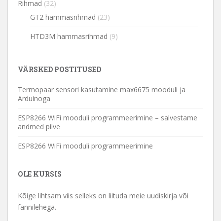
Rihmad
(32)
GT2 hammasrihmad
(23)
HTD3M hammasrihmad
(9)
VÄRSKED POSTITUSED
Termopaar sensori kasutamine max6675 mooduli ja
Arduinoga
ESP8266 WiFi mooduli programmeerimine – salvestame
andmed pilve
ESP8266 WiFi mooduli programmeerimine
OLE KURSIS
Kõige lihtsam viis selleks on liituda meie uudiskirja või
fännilehega.