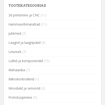
TOOTEKATEGOORIAD
3d printimine ja CNC
(11)
Hammasrihmarattad
(11)
Juhtmed
(7)
Laagrid ja laagripukid
(9)
Leiunurk
(7)
Lülitid ja komponendid
(15)
Mehaanika
(7)
Mikrokontrollerid
(1)
Moodulid ja sensorid
(3)
Prototüüpimine
(5)