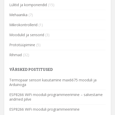
Lülitid ja komponendid
(15)
Mehaanika
(7)
Mikrokontrollerid
(1)
Moodulid ja sensorid
(3)
Prototüüpimine
(5)
Rihmad
(32)
VÄRSKED POSTITUSED
Termopaar sensori kasutamine max6675 mooduli ja
Arduinoga
ESP8266 WiFi mooduli programmeerimine – salvestame
andmed pilve
ESP8266 WiFi mooduli programmeerimine