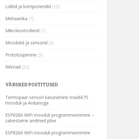
Lülitid ja komponendid
(15)
Mehaanika
(7)
Mikrokontrollerid
(1)
Moodulid ja sensorid
(3)
Prototüüpimine
(5)
Rihmad
(32)
VÄRSKED POSTITUSED
Termopaar sensori kasutamine max6675
mooduli ja Arduinoga
ESP8266 WiFi mooduli programmeerimine –
salvestame andmed pilve
ESP8266 WiFi mooduli programmeerimine