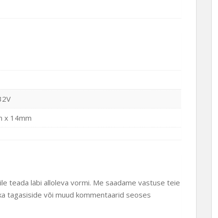
32V
 x 14mm
eile teada läbi alloleva vormi. Me saadame vastuse teie
ud ka tagasiside või muud kommentaarid seoses