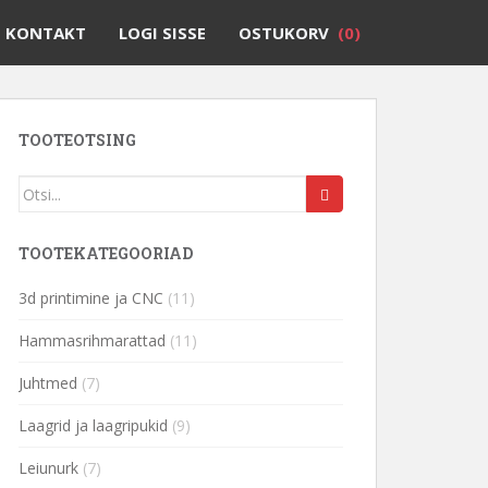
KONTAKT
LOGI SISSE
OSTUKORV
(0)
TOOTEOTSING
TOOTEKATEGOORIAD
3d printimine ja CNC
(11)
Hammasrihmarattad
(11)
Juhtmed
(7)
Laagrid ja laagripukid
(9)
Leiunurk
(7)