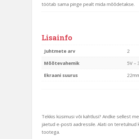
töötab sama pinge pealt mida mõõdetakse.
Lisainfo
Juhtmete arv
2
Mõõtevahemik
5V – 
Ekraani suurus
22mm
Tekkis küsimusi või kahtlusi? Andke sellest m
jäetud e-posti aadressile. Alati on teretuln
tootega.