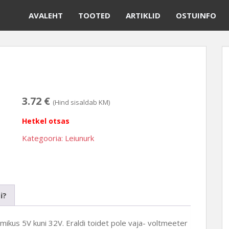
AVALEHT
TOOTED
ARTIKLID
OSTUINFO
3.72
€
(Hind sisaldab KM)
Hetkel otsas
Kategooria:
Leiunurk
i?
us 5V kuni 32V. Eraldi toidet pole vaja- voltmeeter