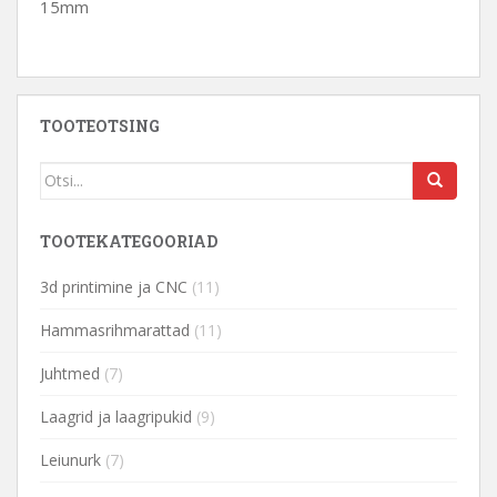
15mm
TOOTEOTSING
TOOTEKATEGOORIAD
3d printimine ja CNC
(11)
Hammasrihmarattad
(11)
Juhtmed
(7)
Laagrid ja laagripukid
(9)
Leiunurk
(7)