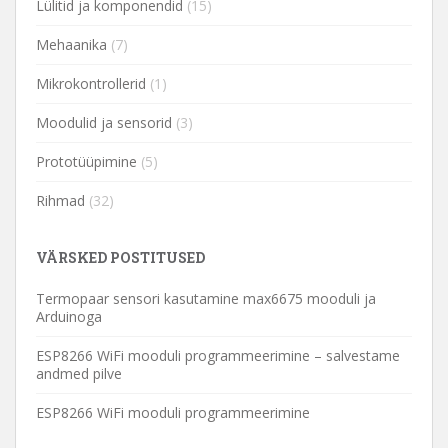
Lülitid ja komponendid
(15)
Mehaanika
(7)
Mikrokontrollerid
(1)
Moodulid ja sensorid
(3)
Prototüüpimine
(5)
Rihmad
(32)
VÄRSKED POSTITUSED
Termopaar sensori kasutamine max6675 mooduli ja
Arduinoga
ESP8266 WiFi mooduli programmeerimine – salvestame
andmed pilve
ESP8266 WiFi mooduli programmeerimine