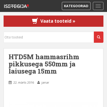
KATEGOORIAD
TOGG
Vaata tooteid »
HTD5M hammasrihm
pikkusega 550mm ja
laiusega 15mm
22. märts 2016
janar