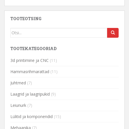
TOOTEOTSING
TOOTEKATEGOORIAD
3d printimine ja CNC
(11)
Hammasrihmarattad
(11)
Juhtmed
(7)
Laagrid ja laagripukid
(9)
Leiunurk
(7)
Lülitid ja komponendid
(15)
Mehaanika
(7)