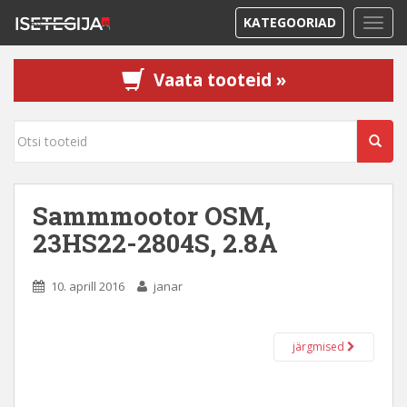
KATEGOORIAD
TOGG
Vaata tooteid »
Sammmootor OSM,
23HS22-2804S, 2.8A
10. aprill 2016
janar
järgmised