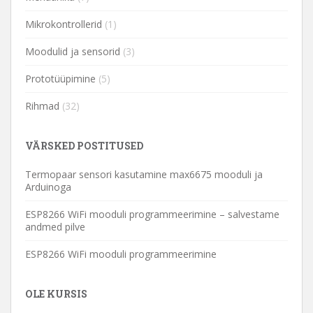
Mikrokontrollerid
(1)
Moodulid ja sensorid
(3)
Prototüüpimine
(5)
Rihmad
(32)
VÄRSKED POSTITUSED
Termopaar sensori kasutamine max6675 mooduli ja
Arduinoga
ESP8266 WiFi mooduli programmeerimine – salvestame
andmed pilve
ESP8266 WiFi mooduli programmeerimine
OLE KURSIS