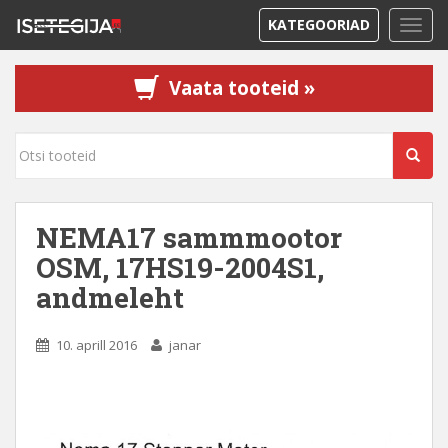
KATEGOORIAD
TOGG
Vaata tooteid »
NEMA17 sammmootor
OSM, 17HS19-2004S1,
andmeleht
10. aprill 2016
janar