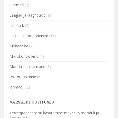
Juhtmed
(7)
Laagrid ja laagripukid
(9)
Leiunurk
(7)
Lülitid ja komponendid
(15)
Mehaanika
(7)
Mikrokontrollerid
(1)
Moodulid ja sensorid
(3)
Prototüüpimine
(5)
Rihmad
(32)
VÄRSKED POSTITUSED
Termopaar sensori kasutamine max6675 mooduli ja
Arduinoga