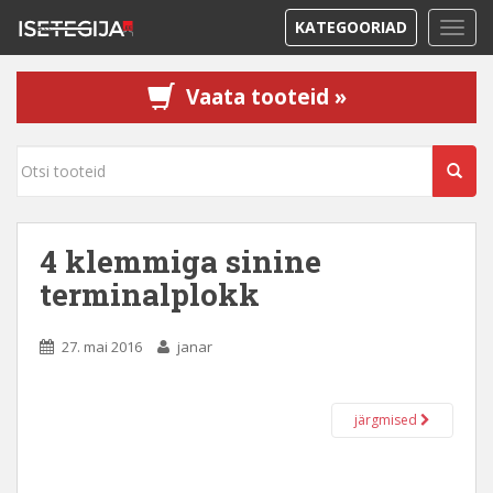
KATEGOORIAD
TOGG
Vaata tooteid »
4 klemmiga sinine
terminalplokk
27. mai 2016
janar
järgmised