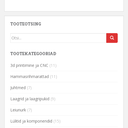
TOOTEOTSING
TOOTEKATEGOORIAD
3d printimine ja CNC
(11)
Hammasrihmarattad
(11)
Juhtmed
(7)
Laagrid ja laagripukid
(9)
Leiunurk
(7)
Lülitid ja komponendid
(15)