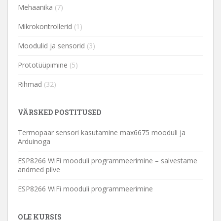
Mehaanika
(7)
Mikrokontrollerid
(1)
Moodulid ja sensorid
(3)
Prototüüpimine
(5)
Rihmad
(32)
VÄRSKED POSTITUSED
Termopaar sensori kasutamine max6675 mooduli ja
Arduinoga
ESP8266 WiFi mooduli programmeerimine – salvestame
andmed pilve
ESP8266 WiFi mooduli programmeerimine
OLE KURSIS