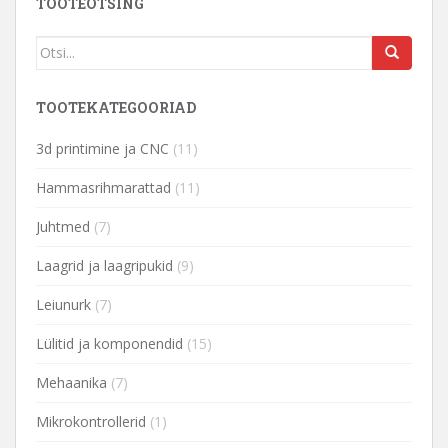
TOOTEOTSING
TOOTEKATEGOORIAD
3d printimine ja CNC
(11)
Hammasrihmarattad
(11)
Juhtmed
(7)
Laagrid ja laagripukid
(9)
Leiunurk
(7)
Lülitid ja komponendid
(15)
Mehaanika
(7)
Mikrokontrollerid
(1)