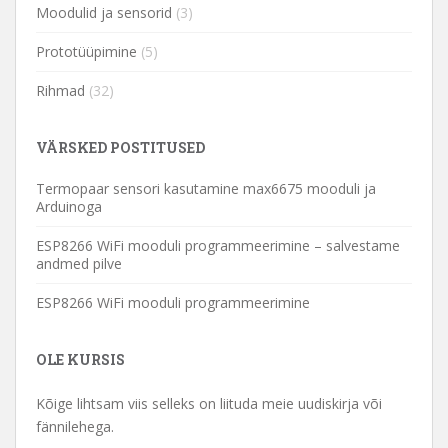
Moodulid ja sensorid
(3)
Prototüüpimine
(5)
Rihmad
(32)
VÄRSKED POSTITUSED
Termopaar sensori kasutamine max6675 mooduli ja
Arduinoga
ESP8266 WiFi mooduli programmeerimine – salvestame
andmed pilve
ESP8266 WiFi mooduli programmeerimine
OLE KURSIS
Kõige lihtsam viis selleks on liituda meie uudiskirja või
fännilehega.