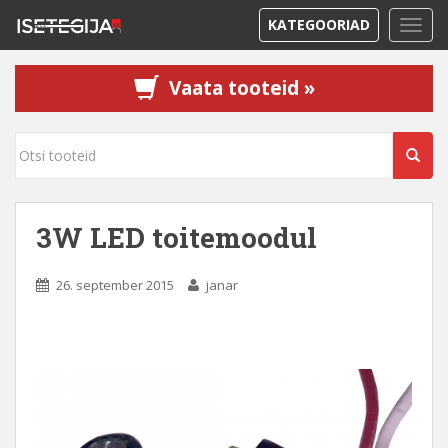
KATEGOORIAD
TOGG
Vaata tooteid »
3W LED toitemoodul
26. september 2015
janar