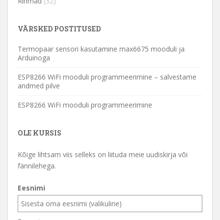
Rihmad
(32)
VÄRSKED POSTITUSED
Termopaar sensori kasutamine max6675 mooduli ja
Arduinoga
ESP8266 WiFi mooduli programmeerimine – salvestame
andmed pilve
ESP8266 WiFi mooduli programmeerimine
OLE KURSIS
Kõige lihtsam viis selleks on liituda meie uudiskirja või
fännilehega.
Eesnimi