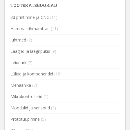
TOOTEKATEGOORIAD
3d printimine ja CNC
(11)
Hammasrihmarattad
(11)
Juhtmed
(7)
Laagrid ja laagripukid
(9)
Leiunurk
(7)
Lülitid ja komponendid
(15)
Mehaanika
(7)
Mikrokontrollerid
(1)
Moodulid ja sensorid
(3)
Prototüüpimine
(5)