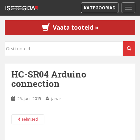
KATEGOORIAD
TOGG
Vaata tooteid »
HC-SR04 Arduino
connection
25. juuli 2015
janar
eelmised