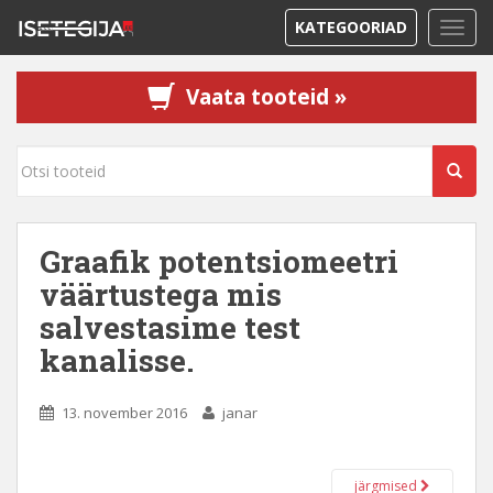
KATEGOORIAD
TOGG
Vaata tooteid »
Graafik potentsiomeetri
väärtustega mis
salvestasime test
kanalisse.
13. november 2016
janar
järgmised