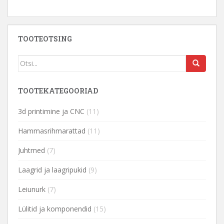
TOOTEOTSING
TOOTEKATEGOORIAD
3d printimine ja CNC
(11)
Hammasrihmarattad
(11)
Juhtmed
(7)
Laagrid ja laagripukid
(9)
Leiunurk
(7)
Lülitid ja komponendid
(15)