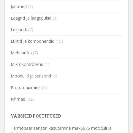
Juhtmed
(7)
Laagrid ja laagripukid
(9)
Leiunurk
(7)
Lülitid ja komponendid
(15)
Mehaanika
(7)
Mikrokontrollerid
(1)
Moodulid ja sensorid
(3)
Prototüüpimine
(5)
Rihmad
(32)
VÄRSKED POSTITUSED
Termopaar sensori kasutamine max6675 mooduli ja