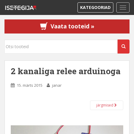
KATEGOORIAD
TOGG
Vaata tooteid »
2 kanaliga relee arduinoga
15. märts 2015
janar
järgmised