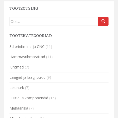
TOOTEOTSING
TOOTEKATEGOORIAD
3d printimine ja CNC
(11)
Hammasrihmarattad
(11)
Juhtmed
(7)
Laagrid ja laagripukid
(9)
Leiunurk
(7)
Lülitid ja komponendid
(15)
Mehaanika
(7)