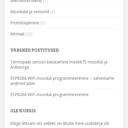
Mikrokontrollerid
(1)
Moodulid ja sensorid
(3)
Prototüüpimine
(5)
Rihmad
(32)
VÄRSKED POSTITUSED
Termopaar sensori kasutamine max6675 mooduli ja
Arduinoga
ESP8266 WiFi mooduli programmeerimine – salvestame
andmed pilve
ESP8266 WiFi mooduli programmeerimine
OLE KURSIS
Kõige lihtsam viis selleks on liituda meie uudiskirja või