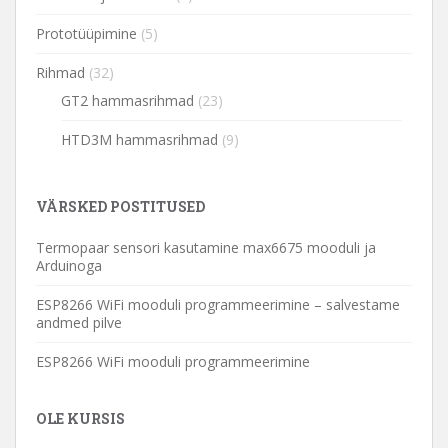
Prototüüpimine
(5)
Rihmad
(32)
GT2 hammasrihmad
(23)
HTD3M hammasrihmad
(9)
VÄRSKED POSTITUSED
Termopaar sensori kasutamine max6675 mooduli ja
Arduinoga
ESP8266 WiFi mooduli programmeerimine – salvestame
andmed pilve
ESP8266 WiFi mooduli programmeerimine
OLE KURSIS