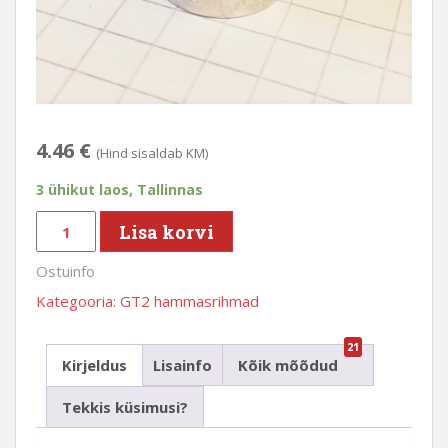
4.46
€
(Hind sisaldab KM)
3 ühikut laos, Tallinnas
GT2
Lisa korvi
hammasrihmaratas,
Ostuinfo
16
hammast,
Kategooria:
GT2 hammasrihmad
4mm
võllile
21
Kirjeldus
Lisainfo
Kõik mõõdud
kogus
Tekkis küsimusi?