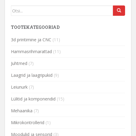
TOOTEKATEGOORIAD
3d printimine ja CNC
(11)
Hammasrihmarattad
(11)
Juhtmed
(7)
Laagrid ja laagripukid
(9)
Leiunurk
(7)
Lülitid ja komponendid
(15)
Mehaanika
(7)
Mikrokontrollerid
(1)
Moodulid ja sensorid
(3)