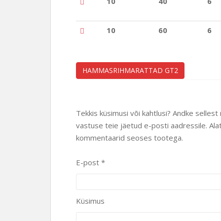
10
40
6
10
60
6
HAMMASRIHMARATTAD GT2
Tekkis küsimusi või kahtlusi? Andke sellest
vastuse teie jäetud e-posti aadressile. Ala
kommentaarid seoses tootega.
E-post *
Küsimus