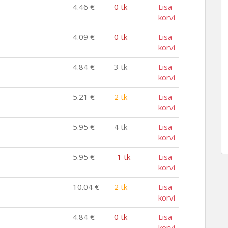
4.46
€
0 tk
Lisa
korvi
4.09
€
0 tk
Lisa
korvi
4.84
€
3 tk
Lisa
korvi
5.21
€
2 tk
Lisa
korvi
5.95
€
4 tk
Lisa
korvi
5.95
€
-1 tk
Lisa
korvi
10.04
€
2 tk
Lisa
korvi
4.84
€
0 tk
Lisa
korvi