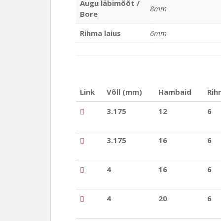
Augu läbimõõt /
8mm
Bore
Rihma laius
6mm
Link
Võll (mm)
Hambaid
Rih
3.175
12
6
3.175
16
6
4
16
6
4
20
6