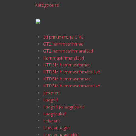
Kategooriad
3d printimine ja CNC
GT2 hammasrihmad
GT2 hammasrihmarattad
Hammasrihmarattad
HTD3M hammasrihmad
HTD3M hammasrihmarattad
HTD5M hammasrihmad
HTD5M hammasrihmarattad
Juhtmed
Laagrid
Laagrid ja laagripukid
Laagripukid
Leiunurk
Lineaarlaagrid
Lineaarlaagripukid