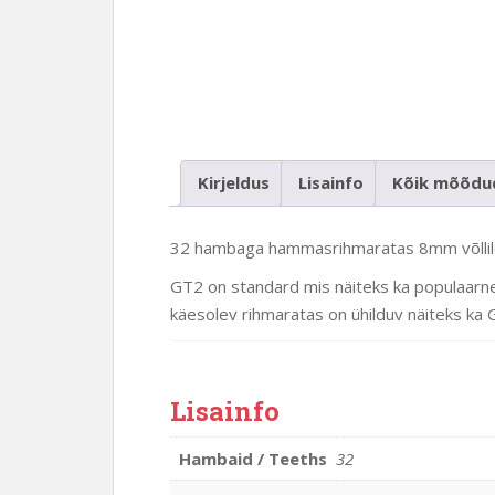
Kirjeldus
Lisainfo
Kõik mõõd
32 hambaga hammasrihmaratas 8mm võllile
GT2 on standard mis näiteks ka populaarn
käesolev rihmaratas on ühilduv näiteks ka
Lisainfo
Hambaid / Teeths
32