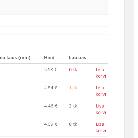
ma laius (mm)
Hind
Laoseis
5.58
€
0 tk
Lisa
korvi
4.84
€
1 tk
Lisa
korvi
4.46
€
3 tk
Lisa
korvi
4.09
€
8 tk
Lisa
korvi