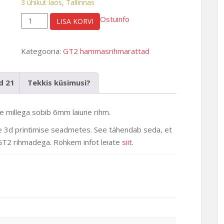
3 ühikut laos, Tallinnas
GT2
Ostuinfo
LISA KORVI
rihmaseib,
pulley,
Kategooria:
GT2 hammasrihmarattad
32
hammast,
8mm
ud
21
Tekkis küsimusi?
võllile,
6mm
 millega sobib 6mm laiune rihm.
rihm
e 3d printimise seadmetes. See tähendab seda, et
kogus
 GT2 rihmadega. Rohkem infot leiate
siit
.