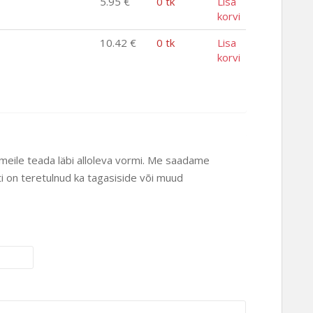
5.95
€
0 tk
Lisa
korvi
10.42
€
0 tk
Lisa
korvi
 meile teada läbi alloleva vormi. Me saadame
ti on teretulnud ka tagasiside või muud