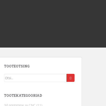
TOOTEOTSING
TOOTEKATEGOORIAD
3d printimine ja CNC
(11)