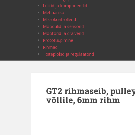
Lülitid ja komponendid
Mehaanika
Mikrokontrollerid
Moodulid ja sensorid
Mootorid ja draiverid
Prototüüpimine
Rihmad
Toiteplokid ja regulaatorid
GT2 rihmaseib, pull
võllile, 6mm rihm