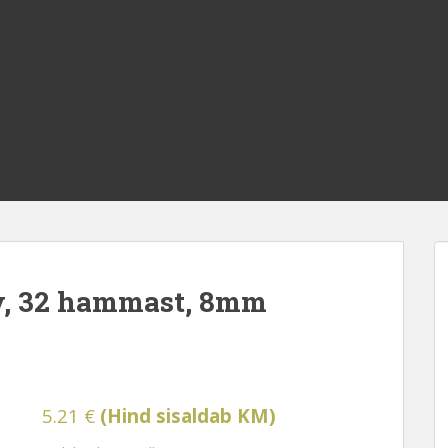
ey, 32 hammast, 8mm
5.21
€
(Hind sisaldab KM)