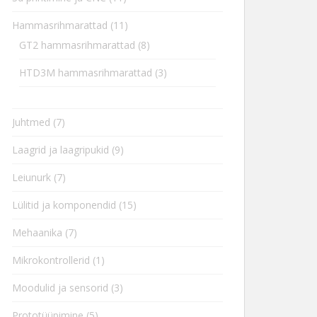
Hammasrihmarattad
(11)
GT2 hammasrihmarattad
(8)
HTD3M hammasrihmarattad
(3)
Juhtmed
(7)
Laagrid ja laagripukid
(9)
Leiunurk
(7)
Lülitid ja komponendid
(15)
Mehaanika
(7)
Mikrokontrollerid
(1)
Moodulid ja sensorid
(3)
Prototüüpimine
(5)