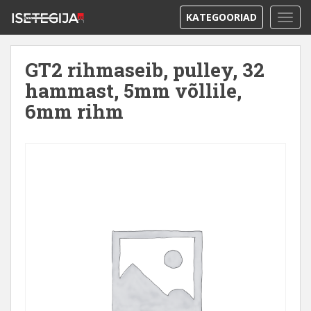
KATEGOORIAD
TOGG
GT2 rihmaseib, pulley, 32
hammast, 5mm võllile,
6mm rihm