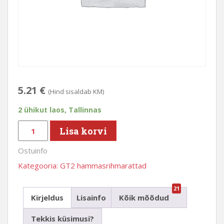
5.21
€
(Hind sisaldab KM)
2 ühikut laos, Tallinnas
GT2
Lisa korvi
rihmaseib,
Ostuinfo
pulley,
32
Kategooria:
GT2 hammasrihmarattad
hammast,
5mm
21
Kirjeldus
Lisainfo
Kõik mõõdud
võllile,
6mm
Tekkis küsimusi?