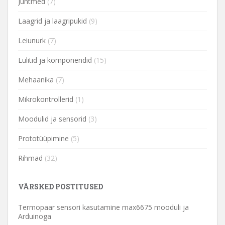
Juhtmed
(7)
Laagrid ja laagripukid
(9)
Leiunurk
(7)
Lülitid ja komponendid
(15)
Mehaanika
(7)
Mikrokontrollerid
(1)
Moodulid ja sensorid
(3)
Prototüüpimine
(5)
Rihmad
(32)
VÄRSKED POSTITUSED
Termopaar sensori kasutamine max6675 mooduli ja
Arduinoga