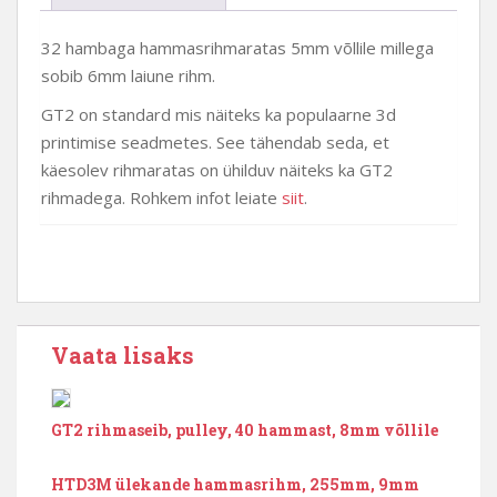
rihm
kogus
32 hambaga hammasrihmaratas 5mm võllile millega
sobib 6mm laiune rihm.
GT2 on standard mis näiteks ka populaarne 3d
printimise seadmetes. See tähendab seda, et
käesolev rihmaratas on ühilduv näiteks ka GT2
rihmadega. Rohkem infot leiate
siit
.
Vaata lisaks
GT2 rihmaseib, pulley, 40 hammast, 8mm võllile
HTD3M ülekande hammasrihm, 255mm, 9mm