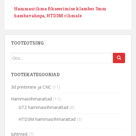
Hammasrihma fikseerimise klamber 3mm
hambavahega, HTD3M rihmale
TOOTEOTSING
TOOTEKATEGOORIAD
3d printimine ja CNC
(11)
Hammasrihmarattad
(11)
GT2 hammasrihmarattad
(8)
HTD3M hammasrihmarattad
(3)
Juhtmed
(7)