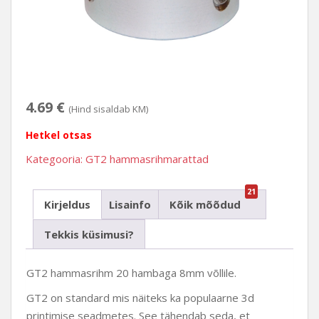
4.69
€
(Hind sisaldab KM)
Hetkel otsas
Kategooria:
GT2 hammasrihmarattad
21
Kirjeldus
Lisainfo
Kõik mõõdud
Tekkis küsimusi?
GT2 hammasrihm 20 hambaga 8mm võllile.
GT2 on standard mis näiteks ka populaarne 3d
printimise seadmetes. See tähendab seda, et