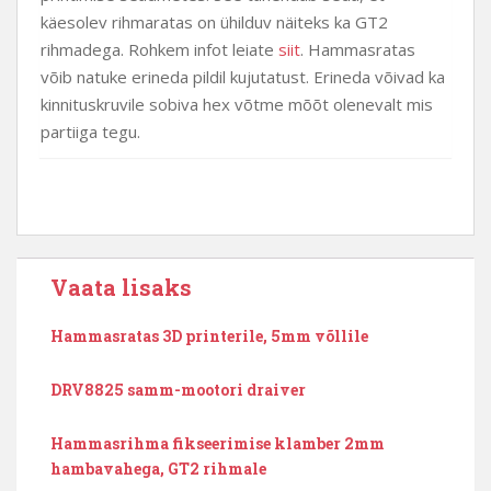
käesolev rihmaratas on ühilduv näiteks ka GT2
rihmadega. Rohkem infot leiate
siit
. Hammasratas
võib natuke erineda pildil kujutatust. Erineda võivad ka
kinnituskruvile sobiva hex võtme mõõt olenevalt mis
partiiga tegu.
Vaata lisaks
Hammasratas 3D printerile, 5mm võllile
DRV8825 samm-mootori draiver
Hammasrihma fikseerimise klamber 2mm
hambavahega, GT2 rihmale