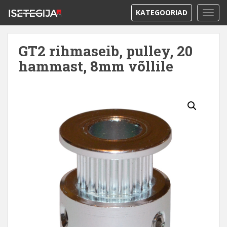
KATEGOORIAD
TOGG
GT2 rihmaseib, pulley, 20
hammast, 8mm võllile