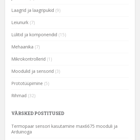
Laagrid ja laagripukid
(9)
Leiunurk
(7)
Lülitid ja komponendid
(15)
Mehaanika
(7)
Mikrokontrollerid
(1)
Moodulid ja sensorid
(3)
Prototüüpimine
(5)
Rihmad
(32)
VÄRSKED POSTITUSED
Termopaar sensori kasutamine max6675 mooduli ja
Arduinoga