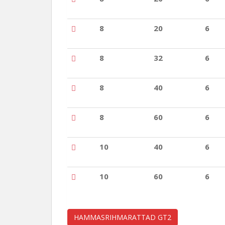
8
20
6
8
32
6
8
40
6
8
60
6
10
40
6
10
60
6
HAMMASRIHMARATTAD GT2