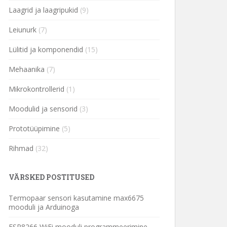
Laagrid ja laagripukid
(9)
Leiunurk
(7)
Lülitid ja komponendid
(15)
Mehaanika
(7)
Mikrokontrollerid
(1)
Moodulid ja sensorid
(3)
Prototüüpimine
(5)
Rihmad
(32)
VÄRSKED POSTITUSED
Termopaar sensori kasutamine max6675
mooduli ja Arduinoga
ESP8266 WiFi mooduli programmeerimine –