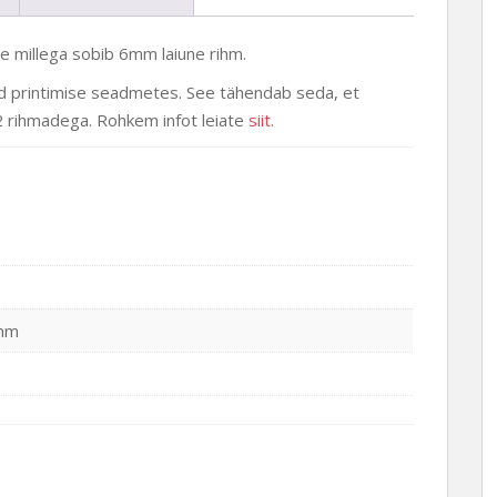
võllile,
6mm
 millega sobib 6mm laiune rihm.
rihm
kogus
d printimise seadmetes. See tähendab seda, et
2 rihmadega. Rohkem infot leiate
siit
.
mm