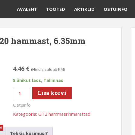
AVALEHT
TOOTED
ARTIKLID
OSTUINFO
, 20 hammast, 6.35mm
4.46
€
(Hind sisaldab KM)
5 ühikut laos, Tallinnas
GT2
Lisa korvi
rihmaseib,
Ostuinfo
pulley,
20
Kategooria:
GT2 hammasrihmarattad
hammast,
6.35mm
21
Tekkis küsimusi?