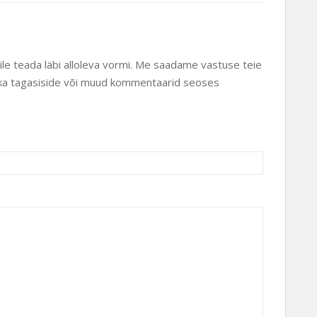
eile teada läbi alloleva vormi. Me saadame vastuse teie
ud ka tagasiside või muud kommentaarid seoses