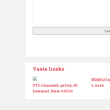
Vaata lisaks
NEMA23 mo
GT2 rihmaseib, pulley, 40
L-nurk
hammast, 8mm võllile