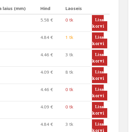
 laius (mm)
Hind
Laoseis
5.58
€
0 tk
Lisa
korvi
4.84
€
1 tk
Lisa
korvi
4.46
€
3 tk
Lisa
korvi
4.09
€
8 tk
Lisa
korvi
4.46
€
0 tk
Lisa
korvi
4.09
€
0 tk
Lisa
korvi
4.84
€
3 tk
Lisa
korvi