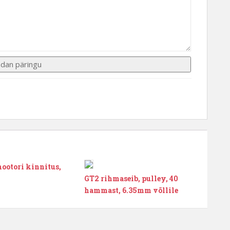
otori kinnitus,
GT2 rihmaseib, pulley, 40
hammast, 6.35mm võllile