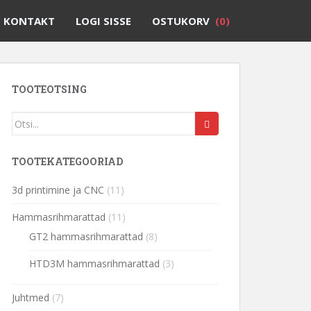
KONTAKT
LOGI SISSE
OSTUKORV
(0)
TOOTEOTSING
TOOTEKATEGOORIAD
3d printimine ja CNC
(11)
Hammasrihmarattad
(11)
GT2 hammasrihmarattad
(8)
HTD3M hammasrihmarattad
(3)
Juhtmed
(7)