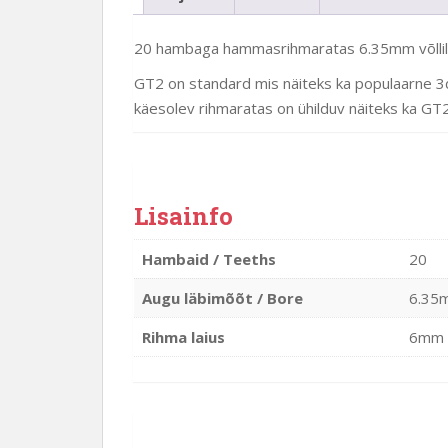
20 hambaga hammasrihmaratas 6.35mm võllile
GT2 on standard mis näiteks ka populaarne 3
käesolev rihmaratas on ühilduv näiteks ka GT
Lisainfo
Hambaid / Teeths
20
Augu läbimõõt / Bore
6.35
Rihma laius
6mm