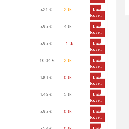
5.21
€
2 tk
Lisa
korvi
5.95
€
4 tk
Lisa
korvi
5.95
€
-1 tk
Lisa
korvi
10.04
€
2 tk
Lisa
korvi
4.84
€
0 tk
Lisa
korvi
4.46
€
5 tk
Lisa
korvi
5.95
€
0 tk
Lisa
korvi
5.58
€
0 tk
Lisa