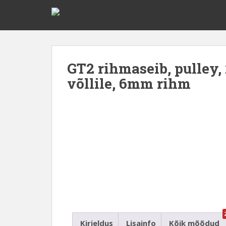
GT2 rihmaseib, pulley
võllile, 6mm rihm
Kirjeldus
Lisainfo
Kõik mõõdud