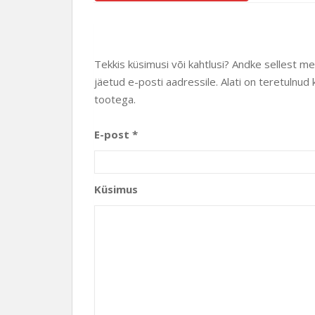
Tekkis küsimusi või kahtlusi? Andke sellest m
jäetud e-posti aadressile. Alati on teretuln
tootega.
E-post *
Küsimus